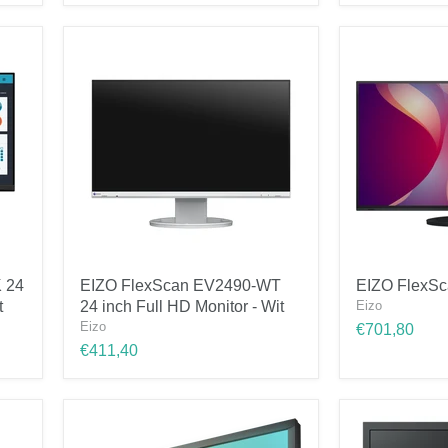
Curved
Curved
Monitor
Monitor
-
-
Wit
Zwart
EIZO
EIZO
 24
EIZO FlexScan EV2490-WT
EIZO FlexS
FlexScan
FlexScan
t
24 inch Full HD Monitor - Wit
Eizo
EV2490-
EV2795
WT
-
Eizo
€701,80
24
BK
€411,40
inch
Full
HD
Monitor
-