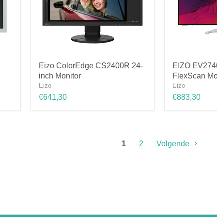
Eizo
EIZO
Eizo ColorEdge CS2400R 24-
EIZO EV2740
ColorEdge
EV2740X
inch Monitor
FlexScan Mon
CS2400R
27
24-
inch
Eizo
Eizo
inch
FlexScan
€641,30
€883,30
Monitor
Monitor
-
Wit
1
2
Volgende