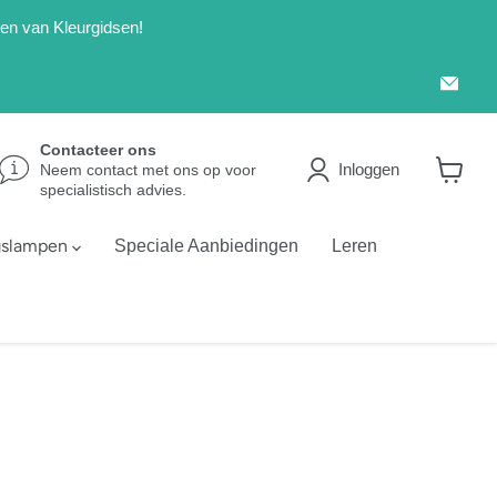
len van Kleurgidsen!
Emai
Kleu
Contacteer ons
Inloggen
Neem contact met ons op voor
specialistisch advies.
Winkel
bekijke
gslampen
Speciale Aanbiedingen
Leren