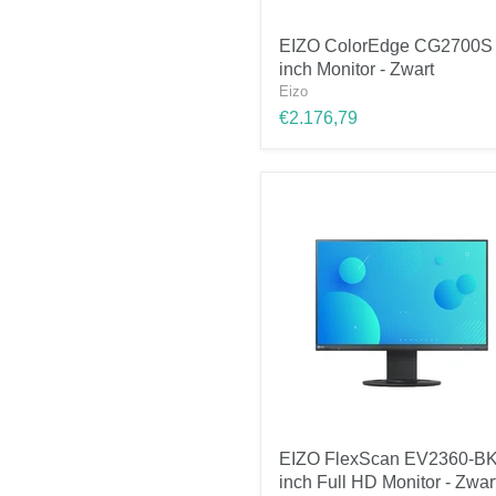
EIZO
EIZO ColorEdge CG2700S 
ColorEdge
inch Monitor - Zwart
CG2700S
27-
Eizo
inch
€2.176,79
Monitor
-
Zwart
EIZO
EIZO FlexScan EV2360-BK
FlexScan
inch Full HD Monitor - Zwar
EV2360-