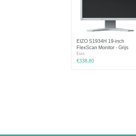
EIZO
EIZO S1934H 19-inch
S1934H
FlexScan Monitor - Grijs
19-
inch
Eizo
FlexScan
€338,80
Monitor
-
Grijs