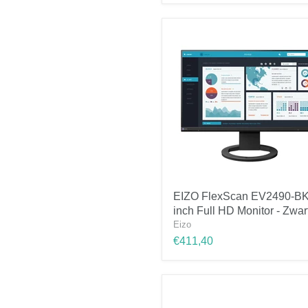
HD
Monitor
-
Zwart
EIZO
EIZO FlexScan EV2490-BK
FlexScan
inch Full HD Monitor - Zwar
EV2490-
BK
Eizo
24
€411,40
inch
Full
HD
Monitor
-