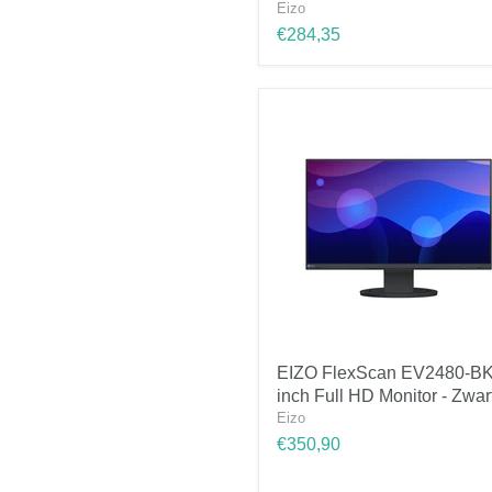
BK
Eizo
23
€284,35
inch
Full
HD
Monitor
-
Zwart
EIZO
EIZO FlexScan EV2480-BK
FlexScan
inch Full HD Monitor - Zwar
EV2480-
BK
Eizo
24
€350,90
inch
Full