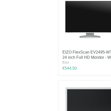
Zwart
EIZO
EIZO FlexScan EV2495-W
FlexScan
24 inch Full HD Monitor - W
EV2495-
WT
Eizo
24
€544,50
inch
Full
HD
Monitor
-
Wit