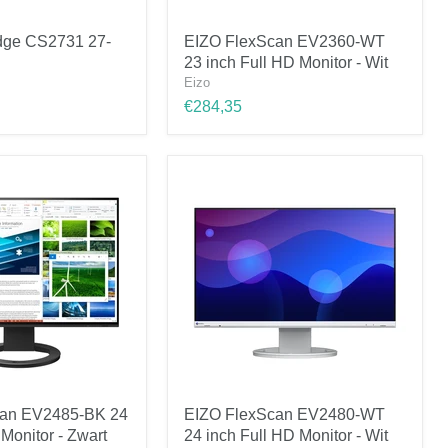
EIZO
dge CS2731 27-
EIZO FlexScan EV2360-WT
FlexScan
23 inch Full HD Monitor - Wit
EV2360-
WT
Eizo
23
€284,35
inch
Full
HD
Monitor
-
Wit
EIZO
can EV2485-BK 24
EIZO FlexScan EV2480-WT
FlexScan
 Monitor - Zwart
24 inch Full HD Monitor - Wit
EV2480-