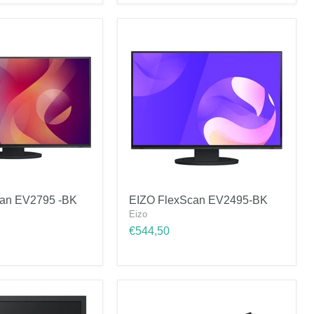
Monitor
-
Wit
EIZO
can EV2795 -BK
EIZO FlexScan EV2495-BK
FlexScan
Eizo
EV2495-
BK
€544,50