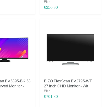
WT
Eizo
24
€350,90
inch
Full
HD
Monitor
-
Wit
EIZO
can EV3895-BK 38
EIZO FlexScan EV2795-WT
FlexScan
rved Monitor -
27 inch QHD Monitor - Wit
EV2795-
WT
Eizo
27
€701,80
inch
QHD