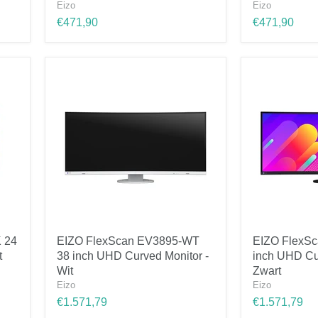
WT
BK
Eizo
Eizo
24
24
€471,90
€471,90
inch
inch
Full
Full
HD
HD
Monitor
Monitor
-
-
Wit
Zwart
EIZO
EIZO
 24
EIZO FlexScan EV3895-WT
EIZO FlexS
FlexScan
FlexScan
t
38 inch UHD Curved Monitor -
inch UHD Cu
EV3895-
EV3895-
WT
BK
Wit
Zwart
38
38
Eizo
Eizo
inch
inch
€1.571,79
€1.571,79
UHD
UHD