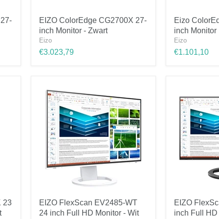
EIZO
Eizo
27-
EIZO ColorEdge CG2700X 27-
Eizo ColorE
ColorEdge
ColorEdge
inch Monitor - Zwart
inch Monitor
CG2700X
CS2731
27-
27-
Eizo
Eizo
inch
inch
€3.023,79
€1.101,10
Monitor
Monitor
-
Zwart
EIZO
EIZO
 23
EIZO FlexScan EV2485-WT
EIZO FlexS
FlexScan
FlexScan
t
24 inch Full HD Monitor - Wit
inch Full HD
EV2485-
EV2485-