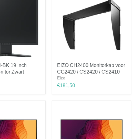
EIZO
-BK 19 inch
EIZO CH2400 Monitorkap voor
CH2400
nitor Zwart
CG2420 / CS2420 / CS2410
Monitorkap
voor
Eizo
CG2420
€181,50
/
CS2420
/
CS2410