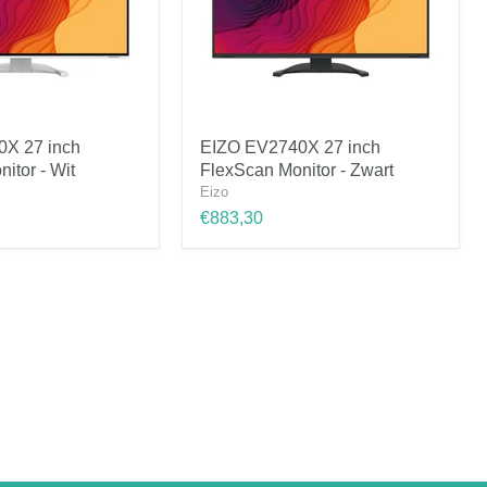
EIZO
X 27 inch
EIZO EV2740X 27 inch
EV2740X
itor - Wit
FlexScan Monitor - Zwart
27
inch
Eizo
FlexScan
€883,30
Monitor
-
Zwart