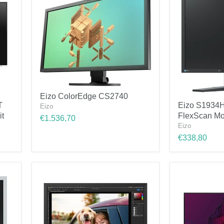
Wit
Eizo
Eizo ColorEdge CS2740
ColorEdge
Eizo
T
Eizo S1934H
Eizo
CS2740
S1934H-
it
FlexScan Mo
BK
€1.536,70
19
Eizo
inch
€338,80
FlexScan
Monitor
Zwart