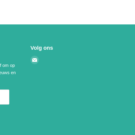
Volg ons
Email
ef om op
Kleurgidsen.nl
ieuws en