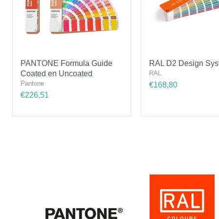
PANTONE
RAL
PANTONE Formula Guide
RAL D2 Design Sys
Formula
D2
Coated en Uncoated
RAL
Guide
Design
Coated
System
Pantone
€168,80
en
Plus
€226,51
Uncoated