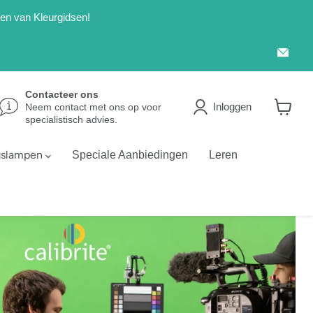
len van Kleurgidsen!
Emai
Kleu
Contacteer ons
Inloggen
Neem contact met ons op voor
specialistisch advies.
Winkel
bekijke
gslampen
Speciale Aanbiedingen
Leren