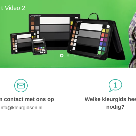
Slide
Slide
Slide
3
2
1
 contact met ons op
Welke kleurgids hee
nodig?
info@kleurgidsen.nl