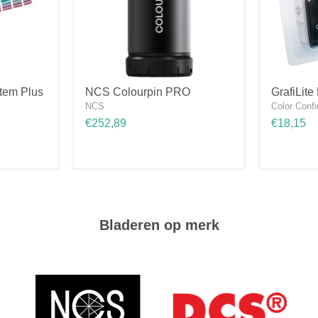
NCS
GrafiLite
tem Plus
NCS Colourpin PRO
GrafiLit
Colourpin
Mini
NCS
Color Conf
PRO
LED
Lamp
€252,89
€18,15
Bladeren op merk