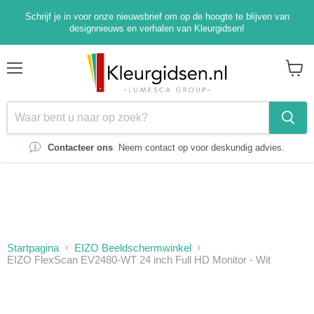
Schrijf je in voor onze nieuwsbrief om op de hoogte te blijven van
designnieuws en verhalen van Kleurgidsen!
Menu
Winke
bekijk
Contacteer ons
Neem contact op voor deskundig advies.
Startpagina
EIZO Beeldschermwinkel
EIZO FlexScan EV2480-WT 24 inch Full HD Monitor - Wit