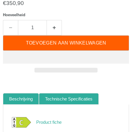
Huidige prijs
€350,90
Hoeveelheid
TOEVOEGEN AAN WINKELWAGEN
Beschrijving
Technische Specificaties
Product fiche