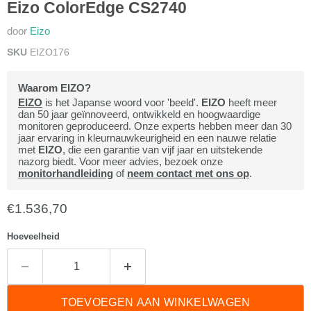
Eizo ColorEdge CS2740
door
Eizo
SKU
EIZO176
Waarom EIZO?
EIZO
is het Japanse woord voor 'beeld'.
EIZO
heeft meer
dan 50 jaar geïnnoveerd, ontwikkeld en hoogwaardige
monitoren geproduceerd. Onze experts hebben meer dan 30
jaar ervaring in kleurnauwkeurigheid en een nauwe relatie
met
EIZO
, die een garantie van vijf jaar en uitstekende
nazorg biedt. Voor meer advies, bezoek onze
monitorhandleiding
of
neem contact met ons op
.
Huidige prijs
€1.536,70
Hoeveelheid
TOEVOEGEN AAN WINKELWAGEN