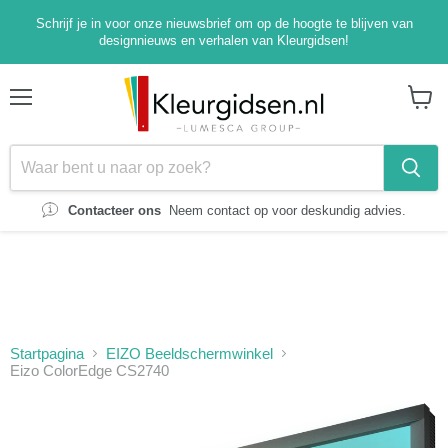
Schrijf je in voor onze nieuwsbrief om op de hoogte te blijven van
designnieuws en verhalen van Kleurgidsen!
Menu
Winke
bekijk
Contacteer ons
Neem contact op voor deskundig advies.
Startpagina
EIZO Beeldschermwinkel
Eizo ColorEdge CS2740