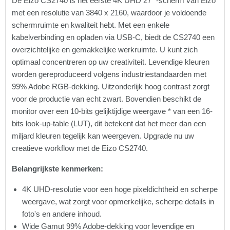
De Eizo CS2740 is het eerste 4K UHD 27 "-scherm van Eizo
met een resolutie van 3840 x 2160, waardoor je voldoende
schermruimte en kwaliteit hebt. Met een enkele
kabelverbinding en opladen via USB-C, biedt de CS2740 een
overzichtelijke en gemakkelijke werkruimte. U kunt zich
optimaal concentreren op uw creativiteit. Levendige kleuren
worden gereproduceerd volgens industriestandaarden met
99% Adobe RGB-dekking. Uitzonderlijk hoog contrast zorgt
voor de productie van echt zwart. Bovendien beschikt de
monitor over een 10-bits gelijktijdige weergave * van een 16-
bits look-up-table (LUT), dit betekent dat het meer dan een
miljard kleuren tegelijk kan weergeven. Upgrade nu uw
creatieve workflow met de Eizo CS2740.
Belangrijkste kenmerken:
4K UHD-resolutie voor een hoge pixeldichtheid en scherpe
weergave, wat zorgt voor opmerkelijke, scherpe details in
foto's en andere inhoud.
Wide Gamut 99% Adobe-dekking voor levendige en