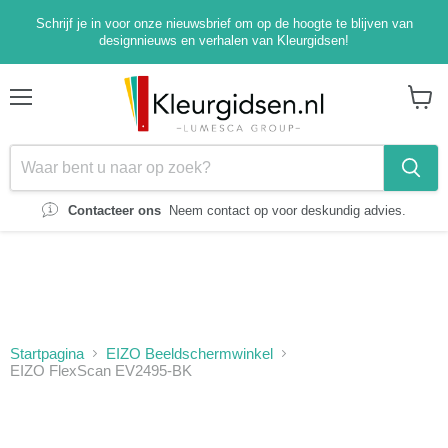
Schrijf je in voor onze nieuwsbrief om op de hoogte te blijven van
designnieuws en verhalen van Kleurgidsen!
Menu
Winke
bekijk
Contacteer ons
Neem contact op voor deskundig advies.
Startpagina
EIZO Beeldschermwinkel
EIZO FlexScan EV2495-BK