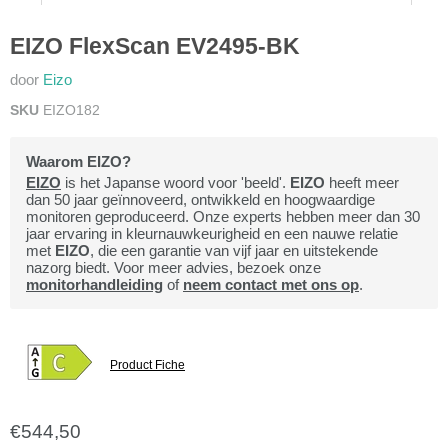
EIZO FlexScan EV2495-BK
door
Eizo
SKU
EIZO182
Waarom EIZO?
EIZO
is het Japanse woord voor 'beeld'.
EIZO
heeft meer
dan 50 jaar geïnnoveerd, ontwikkeld en hoogwaardige
monitoren geproduceerd. Onze experts hebben meer dan 30
jaar ervaring in kleurnauwkeurigheid en een nauwe relatie
met
EIZO
, die een garantie van vijf jaar en uitstekende
nazorg biedt. Voor meer advies, bezoek onze
monitorhandleiding
of
neem contact met ons op
.
Product Fiche
Huidige prijs
€544,50