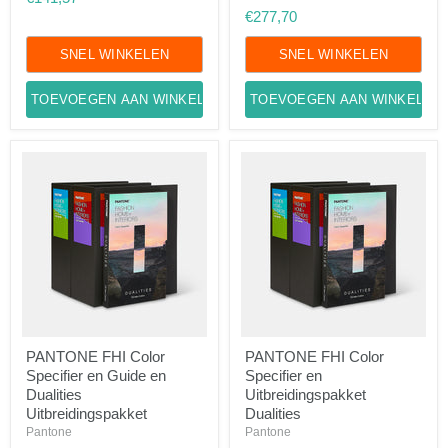
Limited
Gecoat
€277,70
Edition
en
Ongecoat
SNEL WINKELEN
SNEL WINKELEN
TOEVOEGEN AAN WINKELWAGEN
TOEVOEGEN AAN WINKELWA
PANTONE
PANTONE
PANTONE FHI Color
PANTONE FHI Color
FHI
FHI
Specifier en Guide en
Specifier en
Color
Color
Specifier
Specifier
Dualities
Uitbreidingspakket
en
en
Uitbreidingspakket
Dualities
Guide
Uitbreidingspakket
Pantone
Pantone
en
Dualities