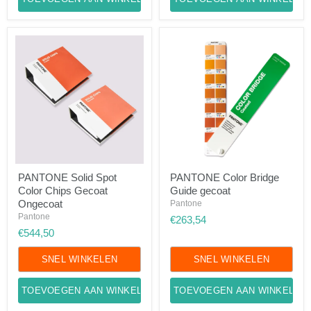
PANTONE
PANTONE
PANTONE Solid Spot
PANTONE Color Bridge
Solid
Color
Color Chips Gecoat
Guide gecoat
Spot
Bridge
Color
Guide
Ongecoat
Pantone
Chips
gecoat
Pantone
€263,54
Gecoat
€544,50
Ongecoat
SNEL WINKELEN
SNEL WINKELEN
TOEVOEGEN AAN WINKELWAGEN
TOEVOEGEN AAN WINKELWA