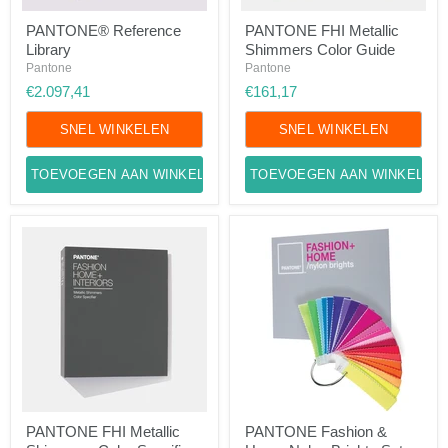
PANTONE®
PANTONE
PANTONE® Reference
PANTONE FHI Metallic
Reference
FHI
Library
Shimmers Color Guide
Library
Metallic
Shimmers
Pantone
Pantone
Color
€2.097,41
€161,17
Guide
SNEL WINKELEN
SNEL WINKELEN
TOEVOEGEN AAN WINKELWAGEN
TOEVOEGEN AAN WINKELWA
PANTONE
PANTONE
PANTONE FHI Metallic
PANTONE Fashion &
FHI
Fashion