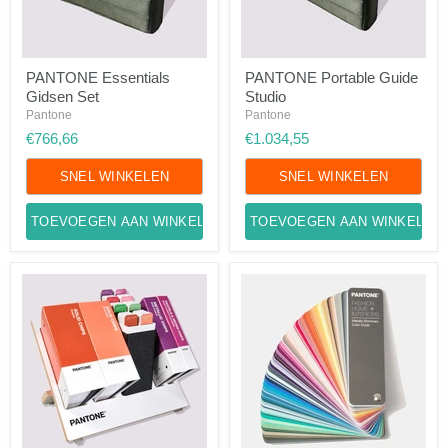
PANTONE
PANTONE
PANTONE Essentials
PANTONE Portable Guide
Essentials
Portable
Gidsen Set
Studio
Gidsen
Guide
Set
Studio
Pantone
Pantone
€766,66
€1.034,55
SNEL WINKELEN
SNEL WINKELEN
TOEVOEGEN AAN WINKELWAGEN
TOEVOEGEN AAN WINKELWA