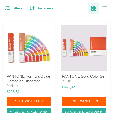
Filters
Sorteren op
PANTONE
PANTONE
PANTONE Formula Guide
PANTONE Solid Color Set
Formula
Solid
Coated en Uncoated
Guide
Color
Pantone
Coated
Set
Pantone
€661,02
en
€226,51
Uncoated
SNEL WINKELEN
SNEL WINKELEN
TOEVOEGEN AAN WINKELWAGEN
TOEVOEGEN AAN WINKELWA