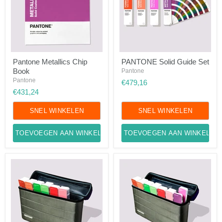
Pantone
PANTONE
Pantone Metallics Chip
PANTONE Solid Guide Set
Metallics
Solid
Book
Chip
Guide
Pantone
Book
Set
Pantone
€479,16
€431,24
SNEL WINKELEN
SNEL WINKELEN
TOEVOEGEN AAN WINKELWAGEN
TOEVOEGEN AAN WINKELWA