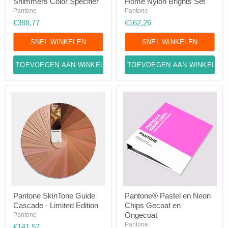
Shimmers Color Specifier
Home Nylon Brights Set
Metallic
&
Shimmers
Home
Pantone
Pantone
Color
Nylon
€388,77
€162,26
Specifier
Brights
Set
SNEL WINKELEN
SNEL WINKELEN
TOEVOEGEN AAN WINKELWAGEN
TOEVOEGEN AAN WINKELWA
Pantone
Pantone®
Pantone SkinTone Guide
Pantone® Pastel en Neon
SkinTone
Pastel
Cascade - Limited Edition
Chips Gecoat en
Guide
en
Cascade
Neon
Ongecoat
Pantone
-
Chips
Pantone
€141,57