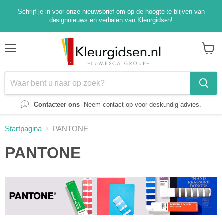
Schrijf je in voor onze nieuwsbrief om op de hoogte te blijven van
designnieuws en verhalen van Kleurgidsen!
Menu
Winke
bekijk
Contacteer ons
Neem contact op voor deskundig advies.
Startpagina
PANTONE
PANTONE