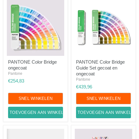
PANTONE
PANTONE
PANTONE Color Bridge
PANTONE Color Bridge
Color
Color
ongecoat
Guide Set gecoat en
Bridge
Bridge
ongecoat
Guide
ongecoat
Pantone
Set
Pantone
€254,83
gecoat
€439,96
en
ongecoat
SNEL WINKELEN
SNEL WINKELEN
TOEVOEGEN AAN WINKELWAGEN
TOEVOEGEN AAN WINKELWA