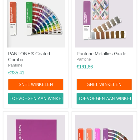
PANTONE®
Pantone
PANTONE® Coated
Pantone Metallics Guide
Coated
Metallics
Combo
Combo
Guide
Pantone
Pantone
€191,66
€335,41
SNEL WINKELEN
SNEL WINKELEN
TOEVOEGEN AAN WINKELWAGEN
TOEVOEGEN AAN WINKELWA