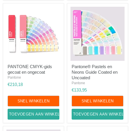
PANTONE
Pantone®
PANTONE CMYK-gids
Pantone® Pastels en
CMYK-
Pastels
gecoat en ongecoat
Neons Guide Coated en
gids
en
gecoat
Neons
Uncoated
Pantone
en
Guide
Pantone
€210,18
ongecoat
Coated
€133,95
en
Uncoated
SNEL WINKELEN
SNEL WINKELEN
TOEVOEGEN AAN WINKELWAGEN
TOEVOEGEN AAN WINKELWA