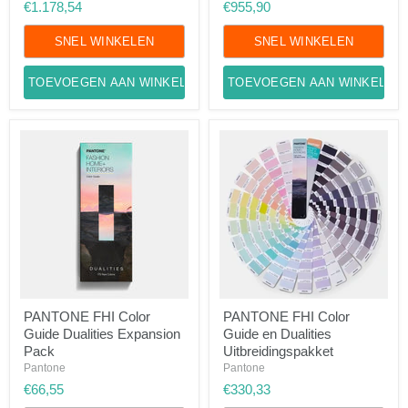
€1.178,54
€955,90
Dualities
Uitbreidingspakket
SNEL WINKELEN
SNEL WINKELEN
TOEVOEGEN AAN WINKELWAGEN
TOEVOEGEN AAN WINKELWA
PANTONE
PANTONE
PANTONE FHI Color
PANTONE FHI Color
FHI
FHI
Guide Dualities Expansion
Guide en Dualities
Color
Color
Guide
Guide
Pack
Uitbreidingspakket
Dualities
en
Pantone
Pantone
Expansion
Dualities
€66,55
€330,33
Pack
Uitbreidingspakket