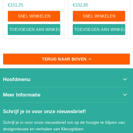
Set-
€151,25
€102,85
op
waterbasis
SNEL WINKELEN
SNEL WINKELEN
TOEVOEGEN AAN WINKELWAGEN
TOEVOEGEN AAN WINKELWA
TERUG NAAR BOVEN
Hoofdmenu
Meer Informatie
Schrijf je in voor onze nieuwsbrief!
Schrijf je in voor onze nieuwsbrief om op de hoogte te blijven van
designnieuws en verhalen van Kleurgidsen.