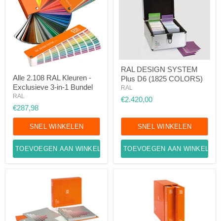
RAL
RAL DESIGN SYSTEM
DESIGN
Alle
Alle 2.108 RAL Kleuren -
Plus D6 (1825 COLORS)
SYSTEM
2.108
Exclusieve 3-in-1 Bundel
Plus
RAL
RAL
D6
Kleuren
RAL
€2.420,00
(1825
-
€287,98
COLORS)
Exclusieve
3-
in-
SNEL WINKELEN
SNEL WINKELEN
1
Bundel
TOEVOEGEN AAN WINKELWAGEN
TOEVOEGEN AAN WINKELWA