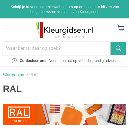
Schrijf je in voor onze nieuwsbrief om op de hoogte te blijven van
designnieuws en verhalen van Kleurgidsen!
Menu
Winke
bekijk
Contacteer ons
Neem contact op voor deskundig advies.
Startpagina
RAL
RAL