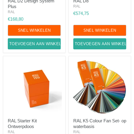
RAL D2 Design System
RAL D8
D2
D8
Plus
Design
RAL
System
RAL
€574,75
Plus
€168,80
SNEL WINKELEN
SNEL WINKELEN
TOEVOEGEN AAN WINKELWAGEN
TOEVOEGEN AAN WINKELWA
RAL
RAL
RAL Starter Kit
RAL K5 Colour Fan Set- op
Starter
K5
Ontwerpdoos
waterbasis
Kit
Colour
Ontwerpdoos
Fan
RAL
RAL