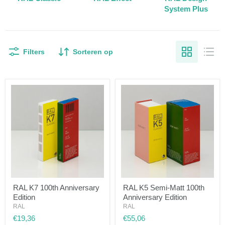
System Plus
Filters
Sorteren op
RAL
RAL
RAL K7 100th Anniversary
RAL K5 Semi-Matt 100th
K7
K5
Edition
Anniversary Edition
100th
Semi-
Anniversary
Matt
RAL
RAL
Edition
100th
€19,36
€55,06
Anniversary