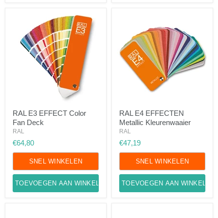
RAL
RAL
RAL E3 EFFECT Color
RAL E4 EFFECTEN
E3
E4
Fan Deck
Metallic Kleurenwaaier
EFFECT
EFFECTEN
Color
Metallic
RAL
RAL
Fan
Kleurenwaaier
€64,80
€47,19
Deck
SNEL WINKELEN
SNEL WINKELEN
TOEVOEGEN AAN WINKELWAGEN
TOEVOEGEN AAN WINKELWA