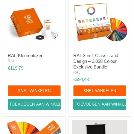
RAL-
RAL
RAL-Kleurenlezer
RAL 2-in-1 Classic and
Kleurenlezer
2-
Design – 2,038 Colour
RAL
in-
1
Exclusive Bundle
€119,79
Classic
RAL
and
€590,48
Design
–
2,038
SNEL WINKELEN
SNEL WINKELEN
Colour
Exclusive
TOEVOEGEN AAN WINKELWAGEN
Bundle
TOEVOEGEN AAN WINKELWA