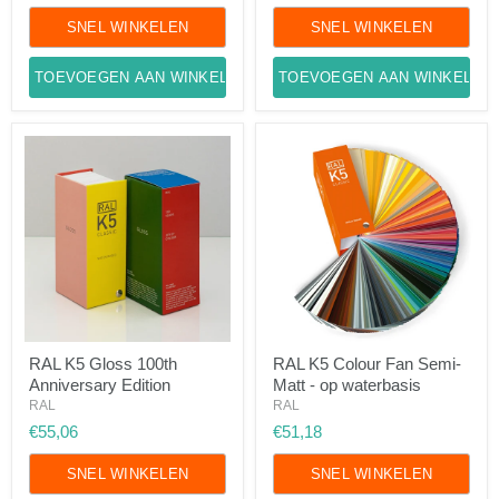
Edition
SNEL WINKELEN
SNEL WINKELEN
TOEVOEGEN AAN WINKELWAGEN
TOEVOEGEN AAN WINKELWA
RAL
RAL
RAL K5 Gloss 100th
RAL K5 Colour Fan Semi-
K5
K5
Anniversary Edition
Matt - op waterbasis
Gloss
Colour
100th
Fan
RAL
RAL
Anniversary
Semi-
€55,06
€51,18
Edition
Matt
-
SNEL WINKELEN
op
SNEL WINKELEN
waterbasis