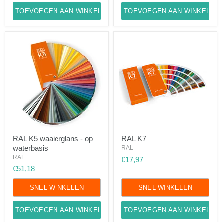
TOEVOEGEN AAN WINKELWAGEN
TOEVOEGEN AAN WINKELWA
RAL
RAL
RAL K5 waaierglans - op
RAL K7
K5
K7
waterbasis
waaierglans
RAL
-
RAL
€17,97
op
€51,18
waterbasis
SNEL WINKELEN
SNEL WINKELEN
TOEVOEGEN AAN WINKELWAGEN
TOEVOEGEN AAN WINKELWA