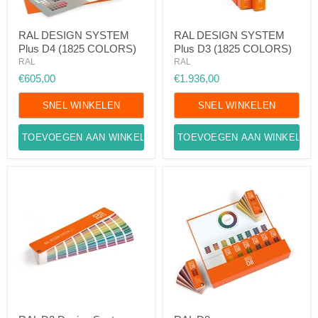
RAL
RAL
RAL DESIGN SYSTEM
RAL DESIGN SYSTEM
DESIGN
DESIGN
Plus D4 (1825 COLORS)
Plus D3 (1825 COLORS)
SYSTEM
SYSTEM
Plus
Plus
RAL
RAL
D4
D3
€605,00
€1.936,00
(1825
(1825
COLORS)
COLORS)
SNEL WINKELEN
SNEL WINKELEN
TOEVOEGEN AAN WINKELWAGEN
TOEVOEGEN AAN WINKELWA
RAL
RAL