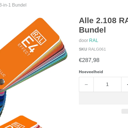
3-in-1 Bundel
Alle 2.108 R
Bundel
door
RAL
SKU
RALG061
Huidige prijs
€287,98
Hoeveelheid