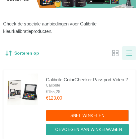
Check de speciale aanbiedingen voor Calibrite
kleurkalibratieproducten.
Sorteren op
Calibrite ColorChecker Passport Video 2
Calibrite
Oorspronkelijke
€155,28
prijs
Huidige
€123,00
prijs
Calibrite
ColorChecker
SNEL WINKELEN
Passport
Video
2
TOEVOEGEN AAN WINKELWAGEN