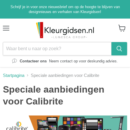
Schrijf je in voor onze nieuwsbrief om op de hoogte te blijven van
designnieuws en verhalen van Kleurgidsen!
Menu
Winke
bekijk
Contacteer ons
Neem contact op voor deskundig advies.
Startpagina
Speciale aanbiedingen voor Calibrite
Speciale aanbiedingen
voor Calibrite