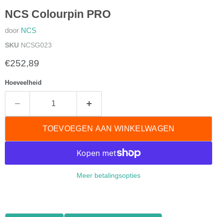
NCS Colourpin PRO
door
NCS
SKU
NCSG023
Huidige prijs
€252,89
Hoeveelheid
TOEVOEGEN AAN WINKELWAGEN
Meer betalingsopties