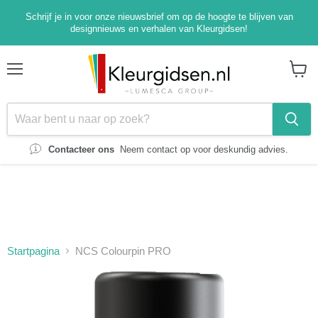
Schrijf je in voor onze nieuwsbrief om op de hoogte te blijven van
designnieuws en verhalen van Kleurgidsen!
Menu
Winke
bekijk
Contacteer ons
Neem contact op voor deskundig advies.
Startpagina
NCS Colourpin PRO