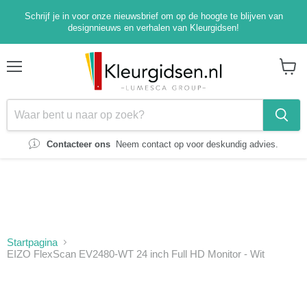
Schrijf je in voor onze nieuwsbrief om op de hoogte te blijven van
designnieuws en verhalen van Kleurgidsen!
Menu
Winke
bekijk
Contacteer ons
Neem contact op voor deskundig advies.
Startpagina
EIZO FlexScan EV2480-WT 24 inch Full HD Monitor - Wit