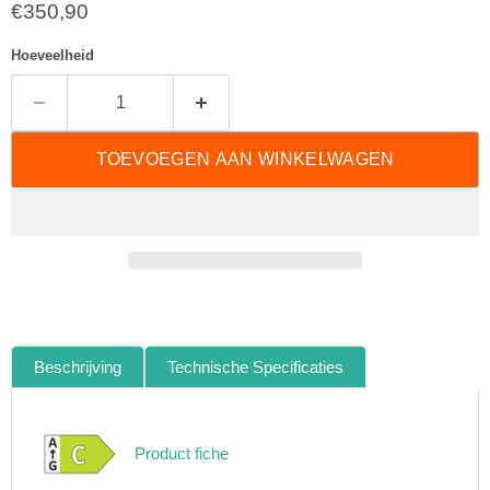
Huidige prijs
€350,90
Hoeveelheid
TOEVOEGEN AAN WINKELWAGEN
Beschrijving
Technische Specificaties
Product fiche