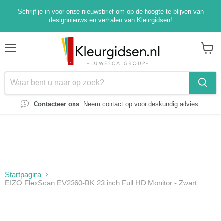
Schrijf je in voor onze nieuwsbrief om op de hoogte te blijven van
designnieuws en verhalen van Kleurgidsen!
Menu
Winke
bekijk
Contacteer ons
Neem contact op voor deskundig advies.
Startpagina
EIZO FlexScan EV2360-BK 23 inch Full HD Monitor - Zwart