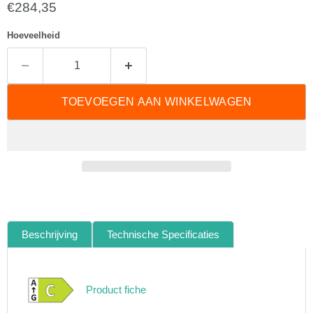
Huidige prijs
€284,35
Hoeveelheid
TOEVOEGEN AAN WINKELWAGEN
Beschrijving
Technische Specificaties
Product fiche