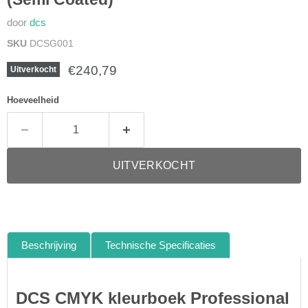
door
dcs
SKU
DCSG001
Huidige prijs
€240,79
Uitverkocht
Hoeveelheid
UITVERKOCHT
Beschrijving
Technische Specificaties
DCS CMYK kleurboek Professional