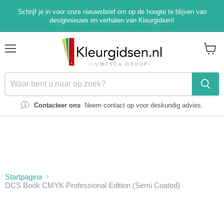
Schrijf je in voor onze nieuwsbrief om op de hoogte te blijven van
designnieuws en verhalen van Kleurgidsen!
Menu
Winke
bekijk
Contacteer ons
Neem contact op voor deskundig advies.
Startpagina
DCS Book CMYK Professional Edition (Semi Coated)