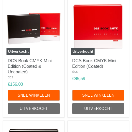
Uitverkocht
Uitverkocht
DCS
DCS
DCS Book CMYK Mini
DCS Book CMYK Mini
Book
Book
Edition (Coated &
Edition (Coated)
CMYK
CMYK
Mini
Mini
Uncoated)
dcs
Edition
Edition
dcs
€95,59
(Coated
(Coated)
€156,09
&
Uncoated)
SNEL WINKELEN
SNEL WINKELEN
UITVERKOCHT
UITVERKOCHT