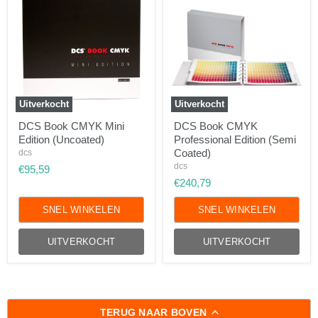
Uitverkocht
Uitverkocht
DCS
DCS
DCS Book CMYK Mini
DCS Book CMYK
Book
Book
Edition (Uncoated)
Professional Edition (Semi
CMYK
CMYK
Mini
Professional
Coated)
dcs
Edition
Edition
dcs
€95,59
(Uncoated)
(Semi
€240,79
Coated)
SNEL WINKELEN
SNEL WINKELEN
UITVERKOCHT
UITVERKOCHT
TERUG NAAR BOVEN