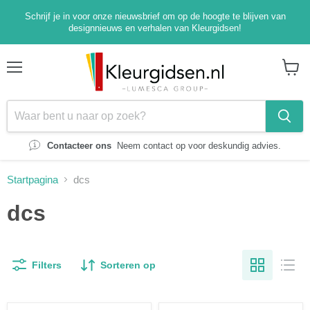
Schrijf je in voor onze nieuwsbrief om op de hoogte te blijven van
designnieuws en verhalen van Kleurgidsen!
Menu
Winke
bekijk
Contacteer ons
Neem contact op voor deskundig advies.
Startpagina
dcs
dcs
Filters
Sorteren op