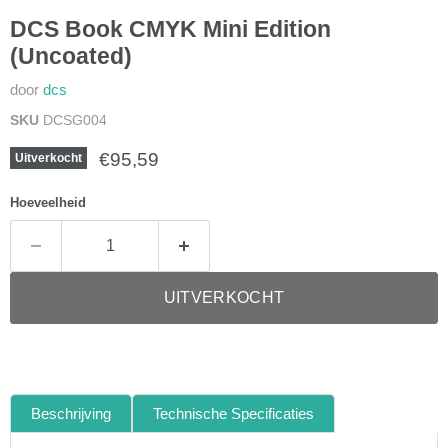
DCS Book CMYK Mini Edition
(Uncoated)
door
dcs
SKU
DCSG004
Huidige prijs
€95,59
Uitverkocht
Hoeveelheid
UITVERKOCHT
Beschrijving
Technische Specificaties