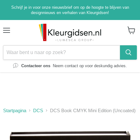
Schrijf je in voor onze nieuwsbrief om op de hoogte te blijven van
designnieuws en verhalen van Kleurgidsen!
Menu
Winke
bekijk
Contacteer ons
Neem contact op voor deskundig advies.
Startpagina
DCS
DCS Book CMYK Mini Edition (Uncoated)