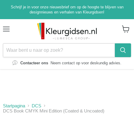
Schrijf je in voor onze nieuwsbrief om op de hoogte te blijven van
designnieuws en verhalen van Kleurgidsen!
Menu
Winke
bekijk
Contacteer ons
Neem contact op voor deskundig advies.
Startpagina
DCS
DCS Book CMYK Mini Edition (Coated & Uncoated)