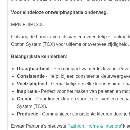
Voor eindeloze ontwerpinspiratie onderweg.
MPN FHIP120C
Ontvang de handzame gids van eco-vriendelijke coating for
Cotton System (TCX) voor ultieme ontwerpveelzijdigheid.
Belangrijkste kenmerken:
Draagbaarheid
- Een compact waaierdeck voor eenvoud
Consistentie
- Helpt bij een consistente kleurweergav
Veelzijdigheid
- Gemakkelijk om elke kleurinspiratie na
Inspiratie
- Perfect voor het maken van paletten en moo
Creatie
- Coördineer kleuren voor textiel, verf en gec
System (TCX).
Productie
- Communiceer consistente kleuren door je h
Ervaar Pantone's nieuwste
Fashion, Home & Interiors
' kl