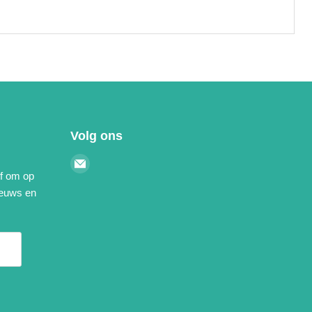
Volg ons
Email
ef om op
Kleurgidsen.nl
ieuws en