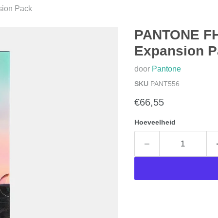
sion Pack
PANTONE FHI
Expansion P
door
Pantone
SKU
PANT556
Huidige prijs
€66,55
Hoeveelheid