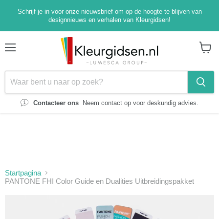
Schrijf je in voor onze nieuwsbrief om op de hoogte te blijven van
designnieuws en verhalen van Kleurgidsen!
Menu
Winke
bekijk
Contacteer ons
Neem contact op voor deskundig advies.
Startpagina
PANTONE FHI Color Guide en Dualities Uitbreidingspakket