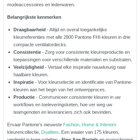
modeaccessoires en lederwaren.
Belangrijkste kenmerken
Draagbaarheid
- Altijd en overal toegankelijke
kleurreferenties met alle 2800 Pantone FHI-kleuren in drie
compacte ventilatordecks.
Consistentie
- Zorg voor consistente kleurreproductie en
toepassingen voor verschillende materialen en substraten.
Veelzijdigheid
- Vertaal elke inspiratie nauwkeurig naar
haalbare kleuren.
Inspiratie
- Voor kleurselectie en identificatie van Pantone-
kleuren aan het begin van het ontwerpproces.
Productie
- Communiceer consistente kleuren in uw
workflows en toeleveringsketen, hoe ver weg uw
teamgenoten en leveranciers zich ook bevinden.
Ervaar Pantone's nieuwste
Fashion, Home & Interiors
kleurencollectie,
Dualities
. Een waaier van 175 kleuren,
verdeeld in twee paletten -
New Age Pastels
en monochrome