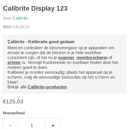
Calibrite Display 123
door
Calibrite
SKU
CALB123
Calibrite - Kalibratie goed gedaan
Meet en controleer de kleurweergave op je apparaten om
ervoor te zorgen dat de kleuren in je hele workflow
consistent zijn, of het nu je
scanner
,
monitorscherm
of
printer
is. Vermijd frustrerende en kostbare fouten door het
meteen goed te doen.
Kalibreer je monitor eenvoudig: plaats het apparaat op je
scherm, volg de eenvoudige instructies op het scherm en
klaar!
Bekijk alle
Calibrite-producten
.
Huidige prijs
€125,03
Hoeveelheid