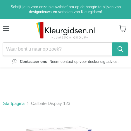
Schrijf je in voor onze nieuwsbrief om op de hoogte te blijven van
designnieuws en verhalen van Kleurgidsen!
Menu
Winke
bekijk
Contacteer ons
Neem contact op voor deskundig advies.
Startpagina
Calibrite Display 123