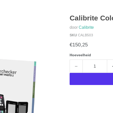
Calibrite Co
door
Calibrite
SKU
CALB503
Huidige prijs
€150,25
Hoeveelheid