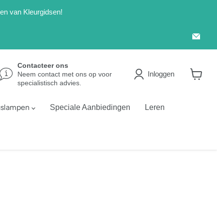
len van Kleurgidsen!
Emai
Kleu
Contacteer ons
Inloggen
Neem contact met ons op voor
specialistisch advies.
Winkel
bekijke
gslampen
Speciale Aanbiedingen
Leren