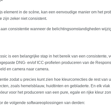
?”
ijs element in de scène, kan een eenvoudige manier om het prob
 zijn zeker niet consistent.
k aan consistentie wanneer de belichtingsomstandigheden wijzi
ic is een belangrijke stap in het bereik van een consistente, 
ngepaste DNG- en/of ICC-profielen produceren van de Respons-
eeld en camera naar camera.
entie zodat u precies kunt zien hoe kleurcorrecties de rest van
ten, zoals hemelsblauw, huidtinten en gebladerte. En elk vlak re
 kleur voor het produceren van een pure, egale en rijke kleur z
or de volgende softwareoplossingen van derden: