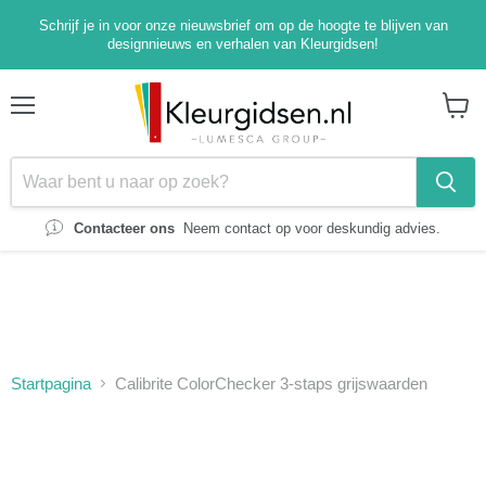
Schrijf je in voor onze nieuwsbrief om op de hoogte te blijven van
designnieuws en verhalen van Kleurgidsen!
Menu
Winke
bekijk
Contacteer ons
Neem contact op voor deskundig advies.
Startpagina
Calibrite ColorChecker 3-staps grijswaarden