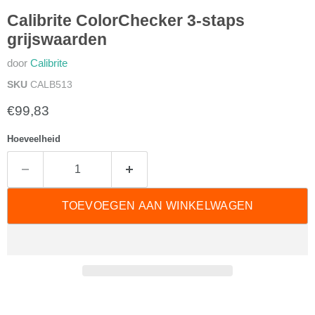
Calibrite ColorChecker 3-staps
grijswaarden
door
Calibrite
SKU
CALB513
Huidige prijs
€99,83
Hoeveelheid
TOEVOEGEN AAN WINKELWAGEN