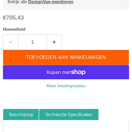
Bekijk alle
DesignVue-monitoren
.
Huidige prijs
€705,43
Hoeveelheid
TOEVOEGEN AAN WINKELWAGEN
Meer betalingsopties
Beschrijving
Technische Specificaties