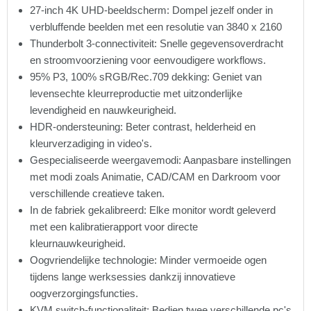
27-inch 4K UHD-beeldscherm: Dompel jezelf onder in
verbluffende beelden met een resolutie van 3840 x 2160
Thunderbolt 3-connectiviteit: Snelle gegevensoverdracht
en stroomvoorziening voor eenvoudigere workflows.
95% P3, 100% sRGB/Rec.709 dekking: Geniet van
levensechte kleurreproductie met uitzonderlijke
levendigheid en nauwkeurigheid.
HDR-ondersteuning: Beter contrast, helderheid en
kleurverzadiging in video's.
Gespecialiseerde weergavemodi: Aanpasbare instellingen
met modi zoals Animatie, CAD/CAM en Darkroom voor
verschillende creatieve taken.
In de fabriek gekalibreerd: Elke monitor wordt geleverd
met een kalibratierapport voor directe
kleurnauwkeurigheid.
Oogvriendelijke technologie: Minder vermoeide ogen
tijdens lange werksessies dankzij innovatieve
oogverzorgingsfuncties.
KVM switch-functionaliteit: Bedien twee verschillende pc's