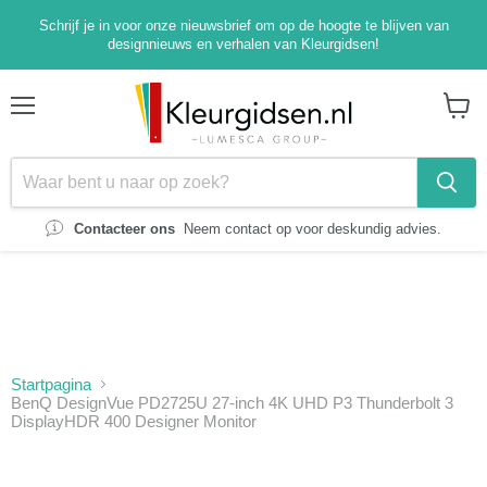
Schrijf je in voor onze nieuwsbrief om op de hoogte te blijven van
designnieuws en verhalen van Kleurgidsen!
Menu
Winke
bekijk
Contacteer ons
Neem contact op voor deskundig advies.
Startpagina
BenQ DesignVue PD2725U 27-inch 4K UHD P3 Thunderbolt 3
DisplayHDR 400 Designer Monitor