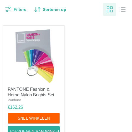
Filters
Sorteren op
PANTONE
PANTONE Fashion &
Fashion
Home Nylon Brights Set
&
Home
Pantone
Nylon
€162,26
Brights
Set
SNEL WINKELEN
TOEVOEGEN AAN WINKELWAGEN