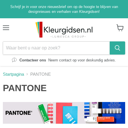
Schrijf je in voor onze nieuwsbrief om op de hoogte te blijven van
designnieuws en verhalen van Kleurgidsen!
Menu
Winke
bekijk
Contacteer ons
Neem contact op voor deskundig advies.
Startpagina
PANTONE
PANTONE