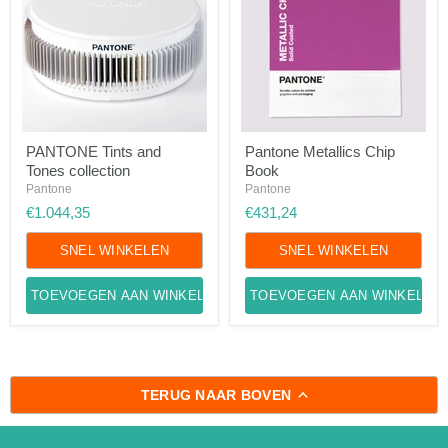
PANTONE
Pantone
PANTONE Tints and
Pantone Metallics Chip
Tints
Metallics
Tones collection
Book
and
Chip
Tones
Book
Pantone
Pantone
collection
€1.044,35
€431,24
SNEL WINKELEN
SNEL WINKELEN
TOEVOEGEN AAN WINKELWAGEN
TOEVOEGEN AAN WINKELWA
TERUG NAAR BOVEN