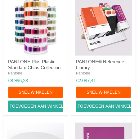
PANTONE
PANTONE®
PANTONE Plus Plastic
PANTONE® Reference
Plus
Reference
Standard Chips Collection
Library
Plastic
Library
Standard
Pantone
Pantone
Chips
€8.996,23
€2.097,41
Collection
SNEL WINKELEN
SNEL WINKELEN
TOEVOEGEN AAN WINKELWAGEN
TOEVOEGEN AAN WINKELWA