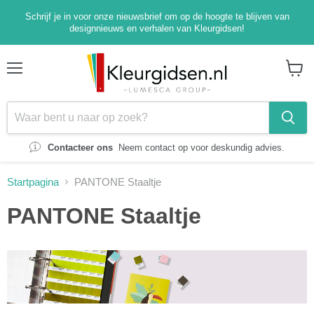
Schrijf je in voor onze nieuwsbrief om op de hoogte te blijven van
designnieuws en verhalen van Kleurgidsen!
Menu
Winke
bekijk
Contacteer ons
Neem contact op voor deskundig advies.
Startpagina
PANTONE Staaltje
PANTONE Staaltje