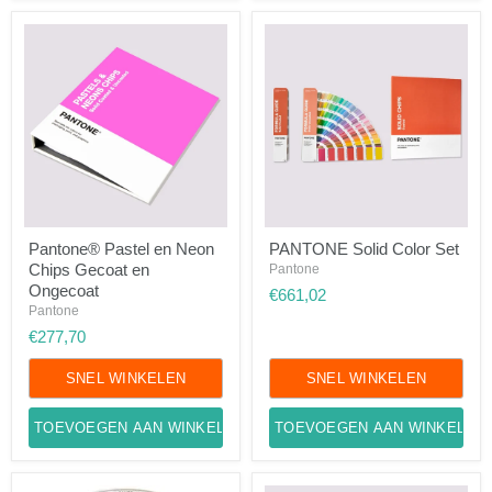
Pantone®
PANTONE
Pantone® Pastel en Neon
PANTONE Solid Color Set
Pastel
Solid
Chips Gecoat en
en
Color
Pantone
Neon
Set
Ongecoat
€661,02
Chips
Pantone
Gecoat
€277,70
en
Ongecoat
SNEL WINKELEN
SNEL WINKELEN
TOEVOEGEN AAN WINKELWAGEN
TOEVOEGEN AAN WINKELWA