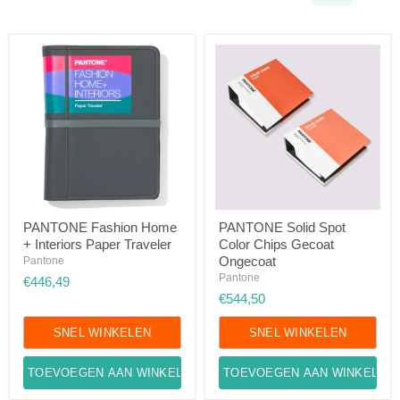
PANTONE
PANTONE
PANTONE Fashion Home
PANTONE Solid Spot
Fashion
Solid
+ Interiors Paper Traveler
Color Chips Gecoat
Home
Spot
+
Color
Ongecoat
Pantone
Interiors
Chips
Pantone
€446,49
Paper
Gecoat
€544,50
Traveler
Ongecoat
SNEL WINKELEN
SNEL WINKELEN
TOEVOEGEN AAN WINKELWAGEN
TOEVOEGEN AAN WINKELWA