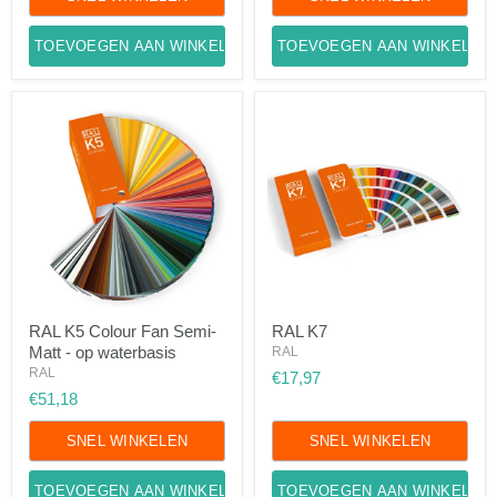
TOEVOEGEN AAN WINKELWAGEN
TOEVOEGEN AAN WINKELWA
RAL
RAL
RAL K5 Colour Fan Semi-
RAL K7
K5
K7
Matt - op waterbasis
Colour
RAL
Fan
RAL
€17,97
Semi-
€51,18
Matt
-
op
SNEL WINKELEN
SNEL WINKELEN
waterbasis
TOEVOEGEN AAN WINKELWAGEN
TOEVOEGEN AAN WINKELWA