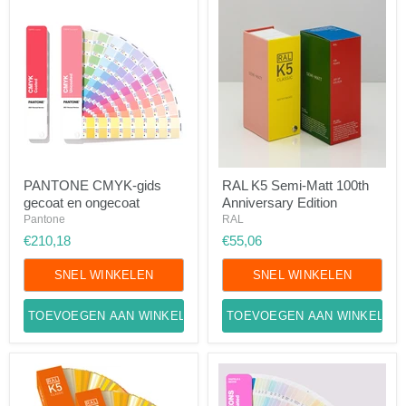
PANTONE
RAL
PANTONE CMYK-gids
RAL K5 Semi-Matt 100th
CMYK-
K5
gecoat en ongecoat
Anniversary Edition
gids
Semi-
gecoat
Matt
Pantone
RAL
en
100th
€210,18
€55,06
ongecoat
Anniversary
Edition
SNEL WINKELEN
SNEL WINKELEN
TOEVOEGEN AAN WINKELWAGEN
TOEVOEGEN AAN WINKELWA