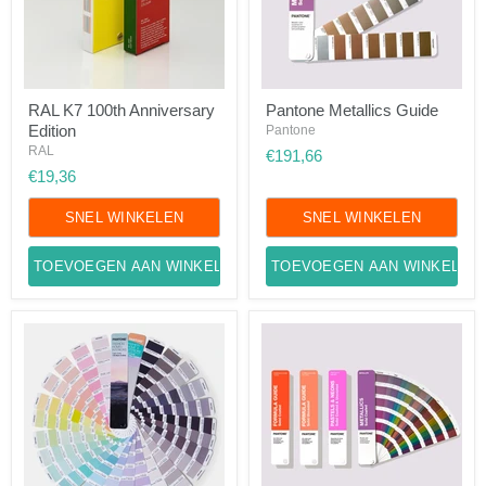
RAL
Pantone
RAL K7 100th Anniversary
Pantone Metallics Guide
K7
Metallics
Edition
100th
Guide
Pantone
Anniversary
RAL
€191,66
Edition
€19,36
SNEL WINKELEN
SNEL WINKELEN
TOEVOEGEN AAN WINKELWAGEN
TOEVOEGEN AAN WINKELWA