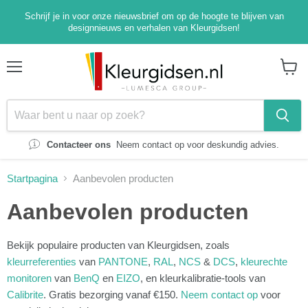
Schrijf je in voor onze nieuwsbrief om op de hoogte te blijven van
designnieuws en verhalen van Kleurgidsen!
Menu
Winke
bekijk
Contacteer ons
Neem contact op voor deskundig advies.
Startpagina
Aanbevolen producten
Aanbevolen producten
Bekijk populaire producten van Kleurgidsen, zoals
kleurreferenties
van
PANTONE
,
RAL
,
NCS
&
DCS
,
kleurechte
monitoren
van
BenQ
en
EIZO
, en kleurkalibratie-tools van
Calibrite
. Gratis bezorging vanaf €150.
Neem contact op
voor