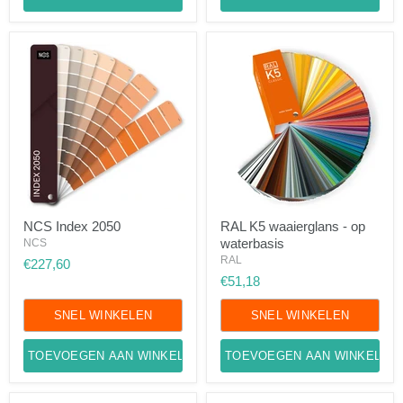
NCS
RAL
NCS Index 2050
RAL K5 waaierglans - op
Index
K5
waterbasis
2050
NCS
waaierglans
-
RAL
€227,60
op
€51,18
waterbasis
SNEL WINKELEN
SNEL WINKELEN
TOEVOEGEN AAN WINKELWAGEN
TOEVOEGEN AAN WINKELWA