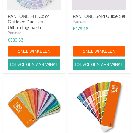
PANTONE
PANTONE
PANTONE FHI Color
PANTONE Solid Guide Set
FHI
Solid
Guide en Dualities
Color
Guide
Pantone
Guide
Set
Uitbreidingspakket
€479,16
en
Pantone
Dualities
€330,33
Uitbreidingspakket
SNEL WINKELEN
SNEL WINKELEN
TOEVOEGEN AAN WINKELWAGEN
TOEVOEGEN AAN WINKELWA