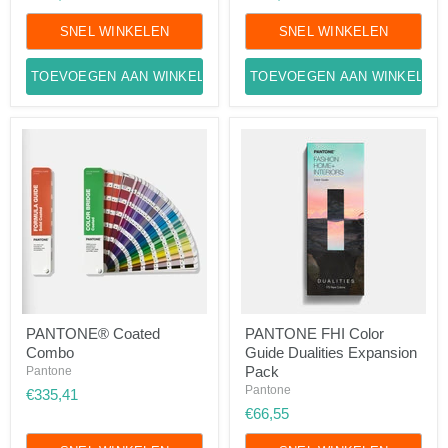
Guide
Limited
Edition
SNEL WINKELEN
SNEL WINKELEN
TOEVOEGEN AAN WINKELWAGEN
TOEVOEGEN AAN WINKELWA
PANTONE®
PANTONE
PANTONE® Coated
PANTONE FHI Color
Coated
FHI
Combo
Guide Dualities Expansion
Combo
Color
Guide
Pack
Pantone
Dualities
Pantone
€335,41
Expansion
€66,55
Pack