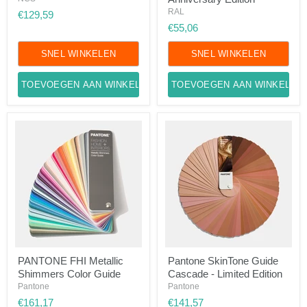
100th
RAL
€129,59
Anniversary
€55,06
Edition
SNEL WINKELEN
SNEL WINKELEN
TOEVOEGEN AAN WINKELWAGEN
TOEVOEGEN AAN WINKELWA
PANTONE
Pantone
PANTONE FHI Metallic
Pantone SkinTone Guide
FHI
SkinTone
Shimmers Color Guide
Cascade - Limited Edition
Metallic
Guide
Shimmers
Cascade
Pantone
Pantone
Color
-
€161,17
€141,57