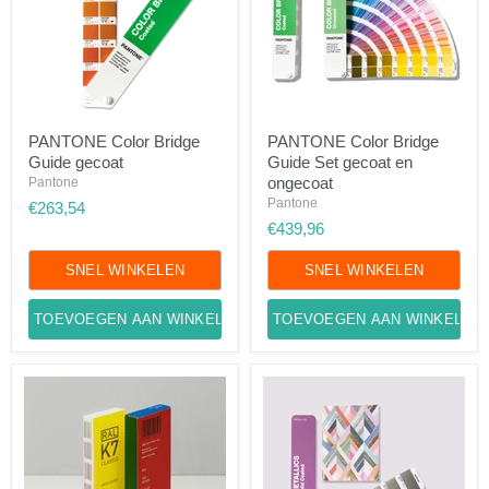
PANTONE
PANTONE
PANTONE Color Bridge
PANTONE Color Bridge
Color
Color
Guide gecoat
Guide Set gecoat en
Bridge
Bridge
Guide
Guide
ongecoat
Pantone
gecoat
Set
Pantone
€263,54
gecoat
€439,96
en
ongecoat
SNEL WINKELEN
SNEL WINKELEN
TOEVOEGEN AAN WINKELWAGEN
TOEVOEGEN AAN WINKELWA