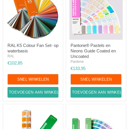
RAL
Pantone®
RAL K5 Colour Fan Set- op
Pantone® Pastels en
K5
Pastels
waterbasis
Neons Guide Coated en
Colour
en
Fan
Neons
Uncoated
RAL
Set-
Guide
Pantone
€102,85
op
Coated
€133,95
waterbasis
en
Uncoated
SNEL WINKELEN
SNEL WINKELEN
TOEVOEGEN AAN WINKELWAGEN
TOEVOEGEN AAN WINKELWA