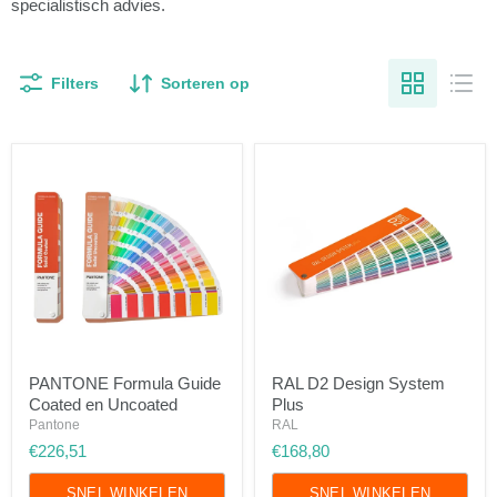
specialistisch advies.
Filters
Sorteren op
PANTONE
RAL
PANTONE Formula Guide
RAL D2 Design System
Formula
D2
Coated en Uncoated
Plus
Guide
Design
Coated
System
Pantone
RAL
en
Plus
€226,51
€168,80
Uncoated
SNEL WINKELEN
SNEL WINKELEN