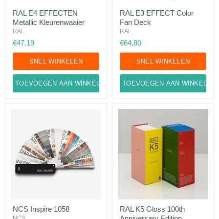
RAL
RAL
RAL E4 EFFECTEN
RAL E3 EFFECT Color
E4
E3
Metallic Kleurenwaaier
Fan Deck
EFFECTEN
EFFECT
Metallic
Color
RAL
RAL
Kleurenwaaier
Fan
€47,19
€64,80
Deck
SNEL WINKELEN
SNEL WINKELEN
TOEVOEGEN AAN WINKELWAGEN
TOEVOEGEN AAN WINKELWA
NCS
RAL
NCS Inspire 1058
RAL K5 Gloss 100th
Inspire
K5
Anniversary Edition
1058
NCS
Gloss