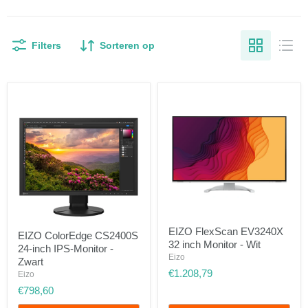
Filters
Sorteren op
EIZO
EIZO
EIZO FlexScan EV3240X
FlexScan
EIZO ColorEdge CS2400S
ColorEdge
32 inch Monitor - Wit
EV3240X
24-inch IPS-Monitor -
CS2400S
32
Eizo
24-
Zwart
inch
inch
€1.208,79
Eizo
Monitor
IPS-
-
€798,60
Monitor
Wit
-