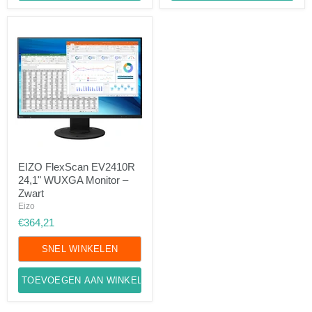
EIZO
EIZO FlexScan EV2410R
FlexScan
24,1" WUXGA Monitor –
EV2410R
24,1"
Zwart
WUXGA
Eizo
Monitor
€364,21
–
Zwart
SNEL WINKELEN
TOEVOEGEN AAN WINKELWAGEN