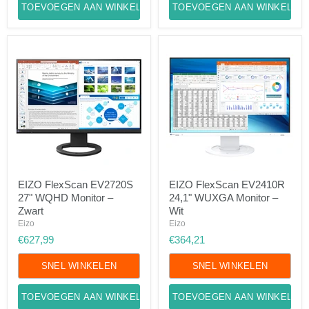
TOEVOEGEN AAN WINKELWAGEN
TOEVOEGEN AAN WINKELWA
EIZO
EIZO
EIZO FlexScan EV2720S
EIZO FlexScan EV2410R
FlexScan
FlexScan
27" WQHD Monitor –
24,1" WUXGA Monitor –
EV2720S
EV2410R
27"
24,1"
Zwart
Wit
WQHD
WUXGA
Eizo
Eizo
Monitor
Monitor
€627,99
€364,21
–
–
Zwart
Wit
SNEL WINKELEN
SNEL WINKELEN
TOEVOEGEN AAN WINKELWAGEN
TOEVOEGEN AAN WINKELWA