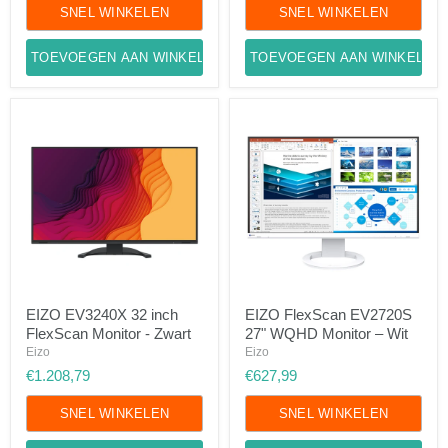
Zwart
SNEL WINKELEN
SNEL WINKELEN
TOEVOEGEN AAN WINKELWAGEN
TOEVOEGEN AAN WINKELWA
EIZO
EIZO
EIZO EV3240X 32 inch
EIZO FlexScan EV2720S
EV3240X
FlexScan
FlexScan Monitor - Zwart
27" WQHD Monitor – Wit
32
EV2720S
inch
27"
Eizo
Eizo
FlexScan
WQHD
€1.208,79
€627,99
Monitor
Monitor
-
–
Zwart
SNEL WINKELEN
Wit
SNEL WINKELEN