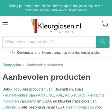
Schrijf je in voor onze nieuwsbrief om op de hoogte te blijven van
designnieuws en verhalen van Kleurgidsen!
Menu
Winke
bekijk
Contacteer ons
Neem contact op voor deskundig advies.
Startpagina
Aanbevolen producten
Aanbevolen producten
Bekijk populaire producten van Kleurgidsen, zoals
kleurreferenties
van
PANTONE
,
RAL
,
NCS
&
DCS
,
kleurechte
monitoren
van
BenQ
en
EIZO
, en kleurkalibratie-tools van
Calibrite
. Gratis bezorging vanaf €150.
Neem contact op
voor