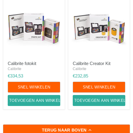
Calibrite
Calibrite
Calibrite fotokit
Calibrite Creator Kit
fotokit
Creator
Calibrite
Kit
Calibrite
€334,53
€232,85
SNEL WINKELEN
SNEL WINKELEN
TOEVOEGEN AAN WINKELWAGEN
TOEVOEGEN AAN WINKELWA
TERUG NAAR BOVEN