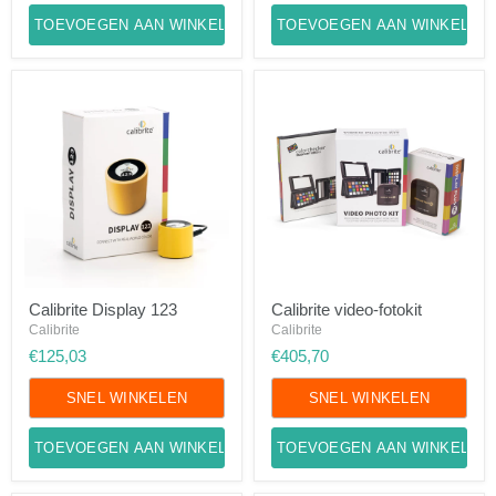
TOEVOEGEN AAN WINKELWAGEN
TOEVOEGEN AAN WINKELWA
Calibrite
Calibrite
Calibrite Display 123
Calibrite video-fotokit
Display
video-
123
Calibrite
fotokit
Calibrite
€125,03
€405,70
SNEL WINKELEN
SNEL WINKELEN
TOEVOEGEN AAN WINKELWAGEN
TOEVOEGEN AAN WINKELWA