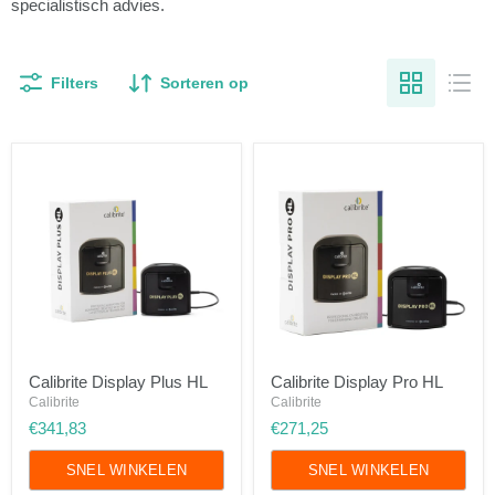
specialistisch advies.
Filters
Sorteren op
Calibrite
Calibrite
Calibrite Display Plus HL
Calibrite Display Pro HL
Display
Display
Plus
Calibrite
Pro
Calibrite
HL
HL
€341,83
€271,25
SNEL WINKELEN
SNEL WINKELEN